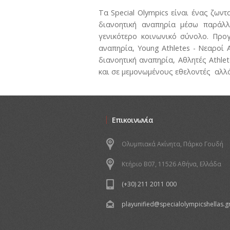
Τα Special Olympics είναι ένας ζω
διανοητική αναπηρία μέσω παράλλ
γενικότερο κοινωνικό σύνολο. Προγ
αναπηρία, Young Athletes - Νεαροί Αθ
διανοητική αναπηρία, Αθλητές Athle
και σε μεμονωμένους εθελοντές αλλ
Επικοινωνία
Oλυμπιακά Ακίνητα, Πάρκο Γουδή
Κτήριο Β07, 11526 Αθήνα, Ελλάδα
(+30) 211 2011 000
playunified@specialolympicshellas.g