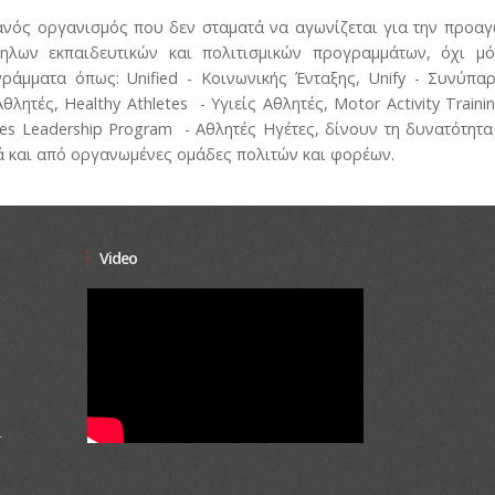
ντανός οργανισμός που δεν σταματά να αγωνίζεται για την προα
ηλων εκπαιδευτικών και πολιτισμικών προγραμμάτων, όχι μ
ράμματα όπως: Unified - Κοινωνικής Ένταξης, Unify - Συνύπα
λητές, Healthy Athletes - Υγιείς Αθλητές, Motor Activity Traini
tes Leadership Program - Αθλητές Ηγέτες, δίνουν τη δυνατότητ
ά και από οργανωμένες ομάδες πολιτών και φορέων.
Video
r