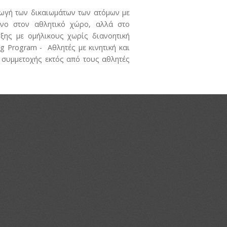
γωγή των δικαιωμάτων των ατόμων με
όνο στον αθλητικό χώρο, αλλά στο
ρξης με ομήλικους χωρίς διανοητική
ng Program - Αθλητές με κινητική και
α συμμετοχής εκτός από τους αθλητές